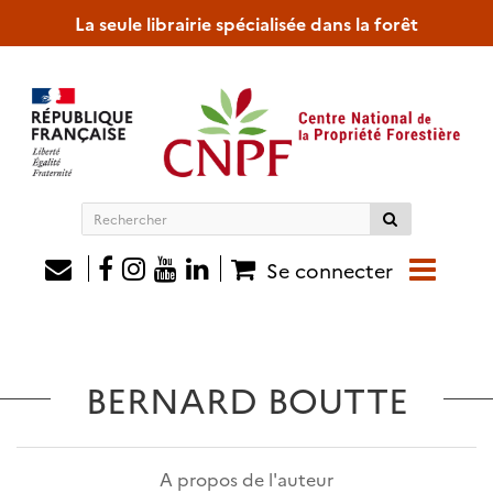
La seule librairie spécialisée dans la forêt
Rechercher
sur
le
Se connecter
site
BERNARD BOUTTE
A propos de l'auteur