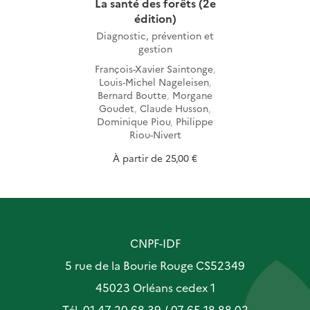
La santé des forêts (2e
édition)
Diagnostic, prévention et
gestion
François-Xavier Saintonge
,
Louis-Michel Nageleisen
,
Bernard Boutte
,
Morgane
Goudet
,
Claude Husson
,
Dominique Piou
,
Philippe
Riou-Nivert
À partir de
25,00 €
CNPF-IDF
5 rue de la Bourie Rouge CS52349
45023 Orléans cedex 1
Tél. 01 47 20 68 39 / 07 65 18 88 02