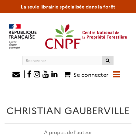
La seule librairie spécialisée dans la forêt
Rechercher
sur
le
Se connecter
site
CHRISTIAN GAUBERVILLE
A propos de l'auteur