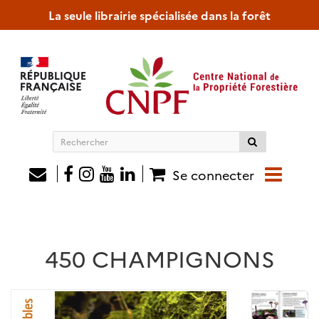
La seule librairie spécialisée dans la forêt
Rechercher
sur
le
Se connecter
site
450 CHAMPIGNONS