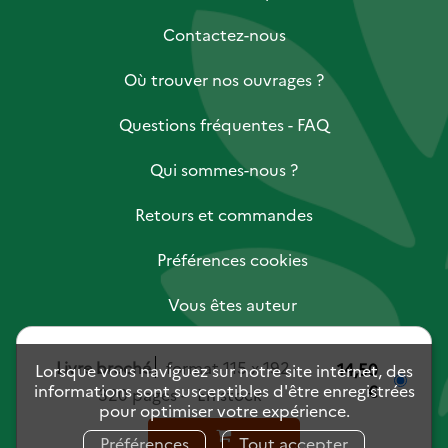
Contactez-nous
Où trouver nos ouvrages ?
Questions fréquentes - FAQ
Qui sommes-nous ?
Retours et commandes
Préférences cookies
Vous êtes auteur
Vous êtes libraire
Livre broché
format 115 x 192
14,50
Lorsque vous naviguez sur notre site internet, des
informations sont susceptibles d'être enregistrées
€
Vous êtes journaliste
320 pages
En stock
pour optimiser votre expérience.
Mentions légales
Charte des données personnelles
Préférences
Tout accepter