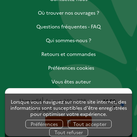
Où trouver nos ouvrages ?
Questions fréquentes - FAQ
Qui sommes-nous ?
Retours et commandes
Préférences cookies
Vous êtes auteur
Vous êtes libraire
Livre relié
format 240 x 208
14,50
Lorsque vous naviguez sur notre site internet, des
informations sont susceptibles d'être enregistrées
€
Vous êtes journaliste
16 pages
En stock
pour optimiser votre expérience.
Mentions légales
Charte des données personnelles
Préférences
Tout accepter
Conditions générales de vente
Tout refuser