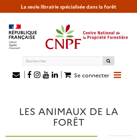
La seule librairie spécialisée dans la forêt
Rechercher
sur
le
Se connecter
site
LES ANIMAUX DE LA
FORÊT