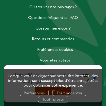
Où trouver nos ouvrages ?
Questions fréquentes - FAQ
Qui sommes-nous ?
Retours et commandes
Préférences cookies
Vous êtes auteur
Vous êtes libraire
Livre relié
format 215 x 285
32,00
Lorsque vous naviguez sur notre site internet, des
informations sont susceptibles d'être enregistrées
€
320 pages
En stock
Vous êtes journaliste
pour optimiser votre expérience.
Mentions légales
Charte des données personnelles
Préférences
Tout accepter
Conditions générales de vente
Tout refuser