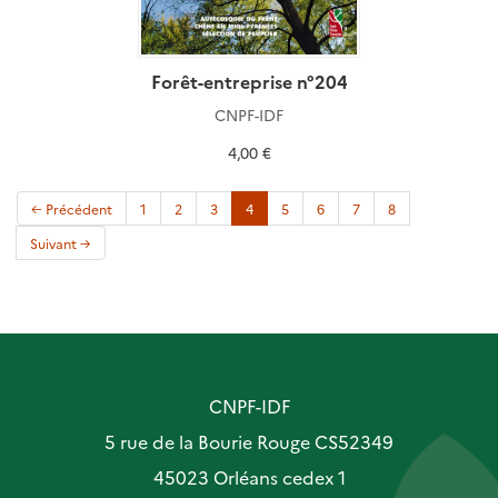
Forêt-entreprise n°204
CNPF-IDF
4,00 €
(current)
← Précédent
1
2
3
4
5
6
7
8
Suivant →
CNPF-IDF
5 rue de la Bourie Rouge CS52349
45023 Orléans cedex 1