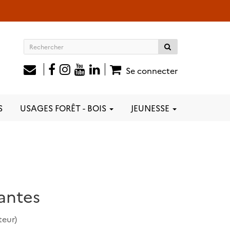
Rechercher
sur
le
Se connecter
site
S
USAGES FORÊT - BOIS
JEUNESSE
antes
teur)