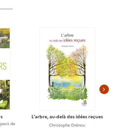
rs
L'arbre, au-delà des idées reçues
La ré
bri
spect de
Christophe Drénou