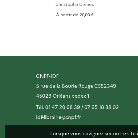
 Castaner ⴕ
Christophe Drénou
À partir de
20,00 €
CNPF-IDF
5 rue de la Bourie Rouge CS52349
45023 Orléans cedex 1
Tél. 01 47 20 68 39 / 07 65 18 88 02
idf-librairie@cnpf.fr
Lorsque vous naviguez sur notre site 